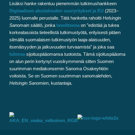
Lisäksi hanke rakentuu pienemmän tutkimushankkeen
Digitaalisen alustalouden suuryritykset ja EU
(2023–
2025) luomalle perustalle. Tätä hanketta rahoitti
Helsingin
Sanomain säätiö
, jonka
tavoitteena
on ”edistää ja tukea
korkeatasoista tieteellistä tutkimustyötä, erityisesti pitäen
silmällä suomalaisen tutkimustyön laaja-alaisuuden,
itsenäisyyden ja jatkuvuuden turvaamista” ja joka saa
tulonsa
sijoituspääomansa tuotoista. Tämä sijoituspääoma
on alun perin kertynyt vuosikymmeniä sitten Suomen
suurimman mediakonsernin Sanoma Osakeyhtiön
voitoista. Se on Suomen suurimman sanomalehden,
Helsingin Sanomien
, kustantaja.