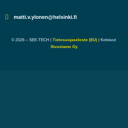
matti.v.ylonen@helsinki.fi
©
2026
– SEE-TECH |
Tietosuojaseloste (EU)
| Kotisivut:
Sivustamo Oy